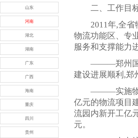
二、工作目
山东
河南
2011
年
,
全省
物流功能区、专
湖北
服务和支撑能力
湖南
―――郑州国
广东
建设进展顺利
,
郑
广西
―――实施物
海南
亿元的物流项目
重庆
流园内新开工亿
四川
元。
贵州