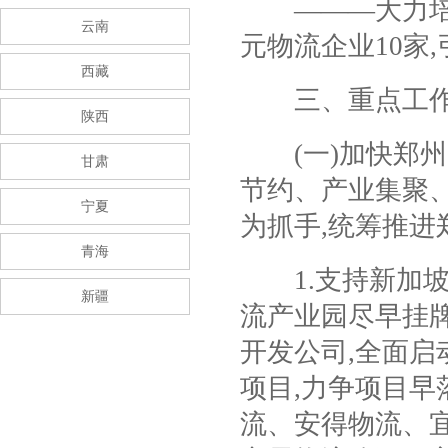
―――大力培
云南
元物流企业
10
家
,
西藏
三、重点工
陕西
(
一
)
加快郑州
甘肃
节约、产业集聚
宁夏
为抓手
,
统筹推进
青海
1.
支持新加
新疆
流产业园尽早挂
开发公司
,
全面启
项目
,
力争项目早
流、安得物流、