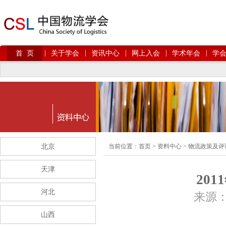
|
|
|
|
|
首 页
关于学会
资讯中心
网上入会
学术年会
学
北京
当前位置：
首页
>
资料中心
>
物流政策及评
天津
20
河北
来源： 
山西