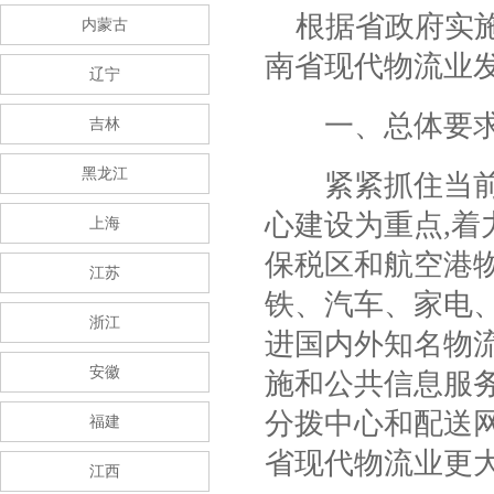
根据省政府实施
内蒙古
南省现代物流业
辽宁
一、总体要
吉林
黑龙江
紧紧抓住当前
心建设为重点
,
着
上海
保税区和航空港
江苏
铁、汽车、家电
浙江
进国内外知名物
安徽
施和公共信息服
分拨中心和配送
福建
省现代物流业更
江西