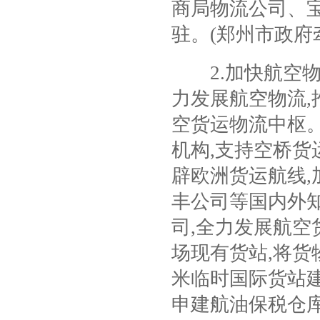
商局物流公司、
驻。
(
郑州市政府
2.
加快航空
力发展航空物流
,
空货运物流中枢
机构
,
支持空桥货
辟欧洲货运航线
,
丰公司等国内外
司
,
全力发展航空
场现有货站
,
将货
米临时国际货站
申建航油保税仓