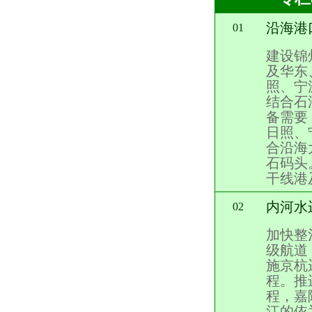
沿海港
01
建设锦
及华东
照、宁
结合石
备需要
日照、
合沿海
石码头
干线港
内河水
02
加快整
级航道
施京杭
程。推
程，嘉
江的依