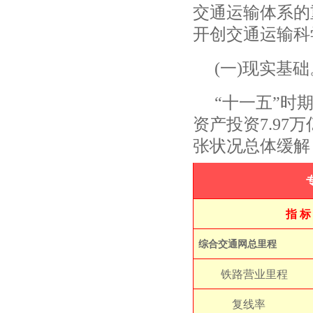
交通运输体系的
开创交通运输科
(
一
)
现实基础
“
十一五
”
时
资产投资
7.97
万
张状况总体缓解
指 标
综合交通网总里程
铁路营业里程
复线率