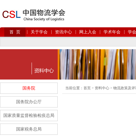
|
|
|
|
|
首 页
关于学会
资讯中心
网上入会
学术年会
学
国务院
当前位置：
首页
>
资料中心
>
物流政策及评
国务院办公厅
国家质量监督检验检疫总局
国家税务总局