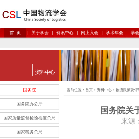
|
|
|
|
|
首 页
关于学会
资讯中心
网上入会
学术年会
学
国务院
当前位置：
首页
>
资料中心
>
物流政策及评
国务院办公厅
国务院关
国家质量监督检验检疫总局
来源： 
国家税务总局