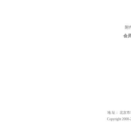
附
会员
地 址： 北京市丰台
Copyrigh