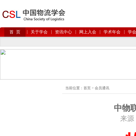
|
|
|
|
|
首 页
关于学会
资讯中心
网上入会
学术年会
学
当前位置：
首页
>
会员通讯
中物联
来源：