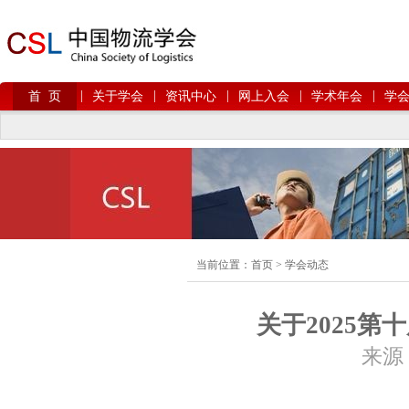
|
|
|
|
|
首 页
关于学会
资讯中心
网上入会
学术年会
学
当前位置：
首页
>
学会动态
关于2025
来源：