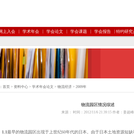
|
|
|
|
|
网上入会
学术年会
学会论文
学会课题
学会报告
特约研究
：
首页
>
资料中心
>
学术年会论文
>
物流经济
>
2009年
物流园区情况综述
来源： 时间：2012/11/6 21:39:15 作者：姜超峰
1.1
最早的物流园区出现于上世纪
60
年代的日本。由于日本土地资源短缺