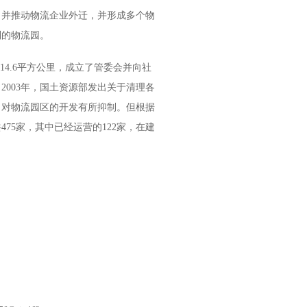
引并推动物流企业外迁，并形成多个物
列的物流园。
14.6
平方公里，成立了管委会并向社
。
2003
年，国土资源部发出关于清理各
，对物流园区的开发有所抑制。但根据
共
475
家，其中已经运营的
122
家，在建
。