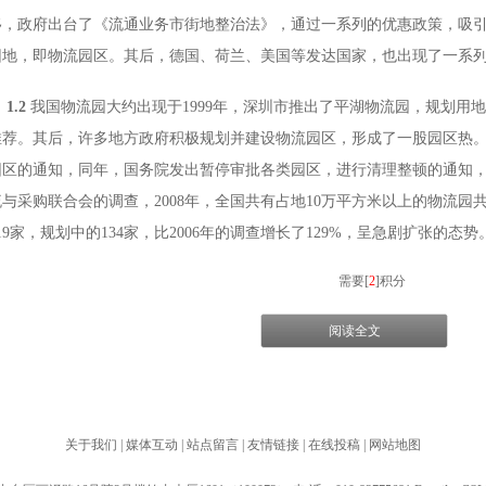
移，政府出台了《流通业务市街地整治法》，通过一系列的优惠政策，吸
团地，即物流园区。其后，德国、荷兰、美国等发达国家，也出现了一系
1.2
我国物流园大约出现于
1999
年，深圳市推出了平湖物流园，规划用地
推荐。其后，许多地方政府积极规划并建设物流园区，形成了一股园区热
园区的通知，同年，国务院发出暂停审批各类园区，进行清理整顿的通知
流与采购联合会的调查，
2008
年，全国共有占地
10
万平方米以上的物流园
19
家，规划中的
134
家，比
2006
年的调查增长了
129%
，呈急剧扩张的态势
需要[
2
]积分
阅读全文
关于我们
|
媒体互动
|
站点留言
|
友情链接
|
在线投稿
|
网站地图