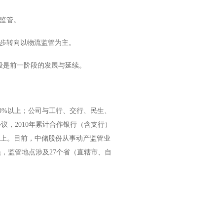
易监管。
逐步转向以物流监管为主。
段是前一阶段的发展与延续。
30%以上；公司与工行、交行、民生、
议，2010年累计合作银行（含支行）
0%以上。目前，中储股份从事动产监管业
员，监管地点涉及27个省（直辖市、自