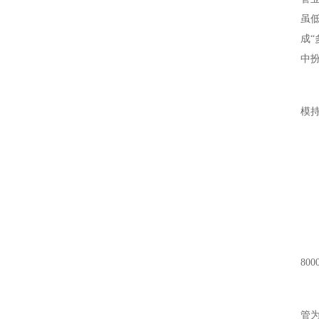
虽
成
中
模
80
管