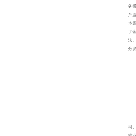
务
产
本
了
法
分
司
管业