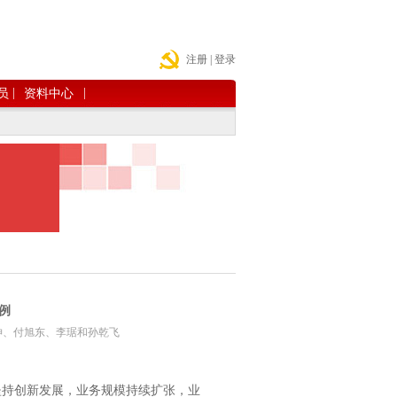
注册
|
登录
|
|
员
资料中心
例
：洪水坤、付旭东、李琚和孙乾飞
坚持创新发展，业务规模持续扩张，业