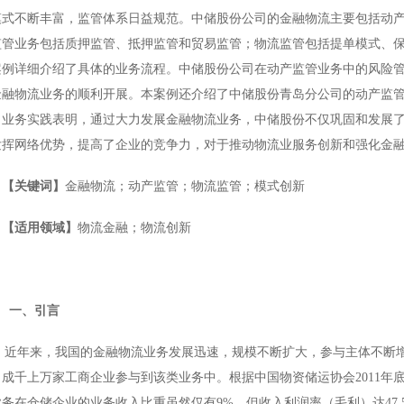
模式不断丰富，监管体系日益规范。中储股份公司的金融物流主要包括动
监管业务包括质押监管、抵押监管和贸易监管；物流监管包括提单模式、
案例详细介绍了具体的业务流程。中储股份公司在动产监管业务中的风险
金融物流业务的顺利开展。本案例还介绍了中储股份青岛分公司的动产监
。业务实践表明，通过大力发展金融物流业务，中储股份不仅巩固和发展
发挥网络优势，提高了企业的竞争力，对于推动物流业服务创新和强化金
【
关键词
】
金融物流；动产监管；物流监管；模式创新
【
适用领域
】
物流金融；物流创新
一、引言
近年来，我国的金融物流业务发展迅速，规模不断扩大，参与主体不断
、成千上万家工商企业参与到该类业务中。根据中国物资储运协会2011年
务在仓储企业的业务收入比重虽然仅有9%，但收入利润率（毛利）达47.5%